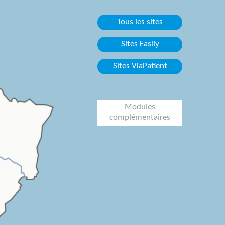
Tous les sites
Sites Easily
Sites ViaPatient
Modules
complémentaires