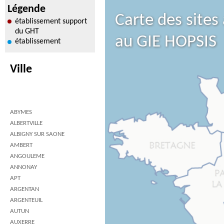
Légende
Carte des sites
établissement support
du GHT
au GIE HOPSIS
établissement
Ville
ABYMES
ALBERTVILLE
ALBIGNY SUR SAONE
AMBERT
ANGOULEME
ANNONAY
APT
ARGENTAN
ARGENTEUIL
AUTUN
AUXERRE