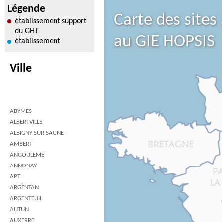
Légende
Carte des sites
établissement support
du GHT
au GIE HOPSIS
établissement
Ville
ABYMES
ALBERTVILLE
ALBIGNY SUR SAONE
AMBERT
ANGOULEME
ANNONAY
APT
ARGENTAN
ARGENTEUIL
AUTUN
AUXERRE