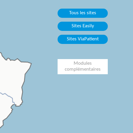
Tous les sites
Sites Easily
Sites ViaPatient
Modules
complémentaires