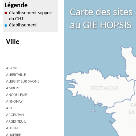
Légende
Carte des sites
établissement support
du GHT
au GIE HOPSIS
établissement
Ville
ABYMES
ALBERTVILLE
ALBIGNY SUR SAONE
AMBERT
ANGOULEME
ANNONAY
APT
ARGENTAN
ARGENTEUIL
AUTUN
AUXERRE