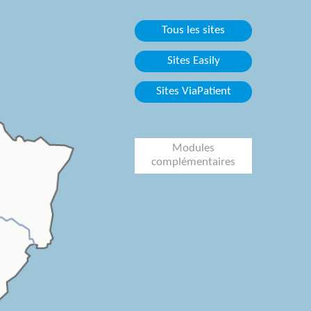
Tous les sites
Sites Easily
Sites ViaPatient
Modules
complémentaires