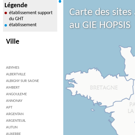
Légende
Carte des sites
établissement support
du GHT
au GIE HOPSIS
établissement
Ville
ABYMES
ALBERTVILLE
ALBIGNY SUR SAONE
AMBERT
ANGOULEME
ANNONAY
APT
ARGENTAN
ARGENTEUIL
AUTUN
AUXERRE