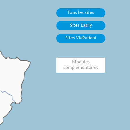
Tous les sites
Sites Easily
Sites ViaPatient
Modules
complémentaires