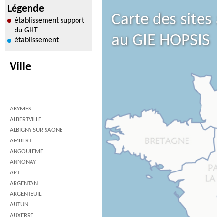
Légende
Carte des sites
établissement support
du GHT
au GIE HOPSIS
établissement
Ville
ABYMES
ALBERTVILLE
ALBIGNY SUR SAONE
AMBERT
ANGOULEME
ANNONAY
APT
ARGENTAN
ARGENTEUIL
AUTUN
AUXERRE