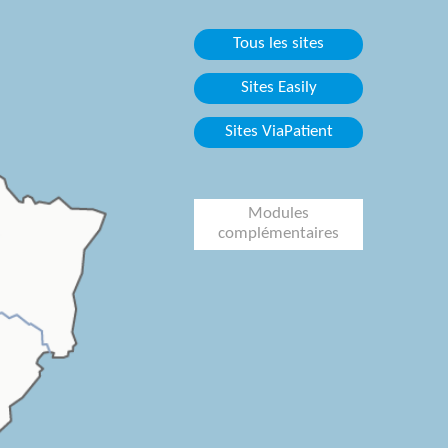
Tous les sites
Sites Easily
Sites ViaPatient
Modules
complémentaires